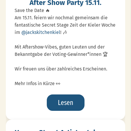
After Show Party 15.11.
Save the Date 🔥
Am 15.11. feiern wir nochmal gemeinsam die
fantastische Secret Stage Zeit der Kieler Woche
im
@jackskitchenkiel
! 🎶
Mit Aftershow-Vibes, guten Leuten und der
Bekanntgabe der Voting-Gewinner*innen 🏆
Wir freuen uns über zahlreiches Erscheinen.
Mehr Infos in Kürze 👀
After
Lesen
Show
Party
15.11.